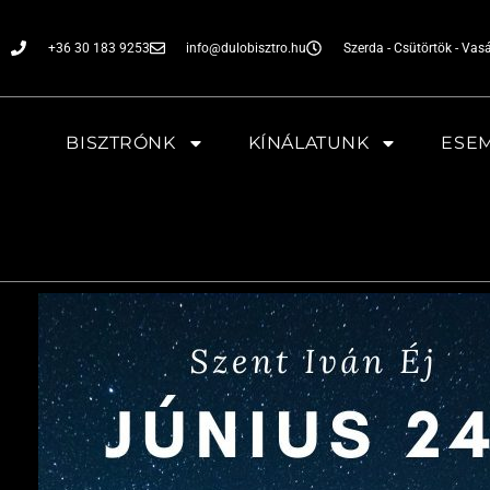
+36 30 183 9253
info@dulobisztro.hu
Szerda - Csütörtök - Vas
BISZTRÓNK
KÍNÁLATUNK
ESE