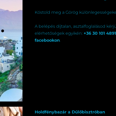
Kóstold meg a Görög különlegességeke
A belépés díjtalan, asztalfoglalásod kérj
elérhetőségek egyikén:
+36 30 101 4891
facebookon
.
Holdfénybazár a Dűlőbisztróban