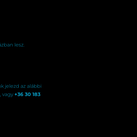
zban lesz.
ük jelezd az alábbi
, vagy
+
36 30 183