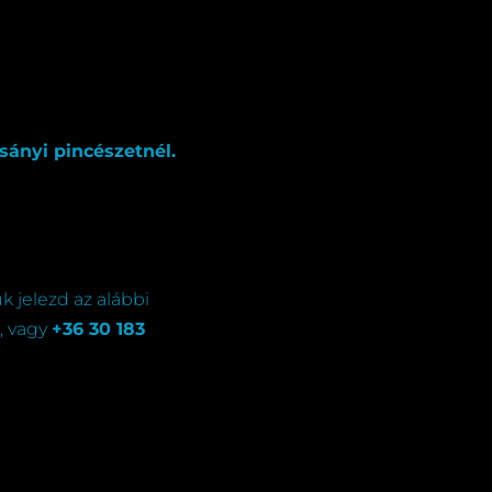
sányi pincészetnél.
ük jelezd az alábbi
, vagy
+
36 30 183