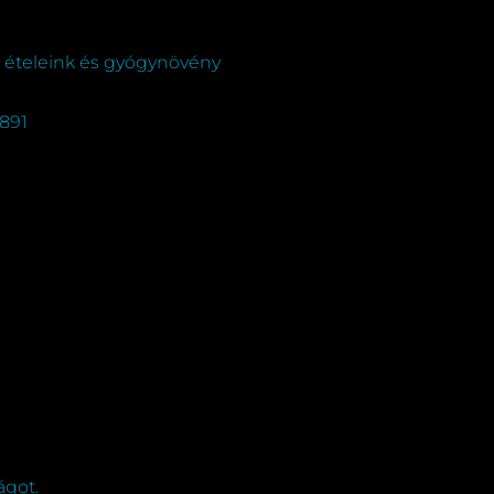
l ételeink és gyógynövény
4891
ágot.