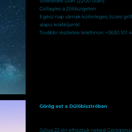
Sötétedés után (22:00 után):
Csillagles a Zöldszigeten
Egész nap várnak különleges, tüzes gril
alapú koktéljaink!
További részletek telefonon: +3630 101 
Görög est a Dűlőbisztróban
Július 22-én elhozzuk neked Görögorsz