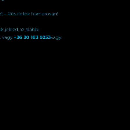
t – Részletek hamarosan!
ük jelezd az alábbi
, vagy
+
36 30 183 9253
vagy