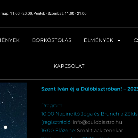
árnap: 11:00 - 20:00, Péntek - Szombat: 11:00 - 21:00
MÉNYEK
BORKÓSTOLÁS
ÉLMÉNYEK
C
KAPCSOLAT
Szent Iván éj a Dűlőbisztróban! – 202
Program:
10:00 Napindító Jóga és Brunch a Zöldsz
(regisztráció:
info@dulobisztro.hu
16:00 Élőzene:
Smalltrack zenekar