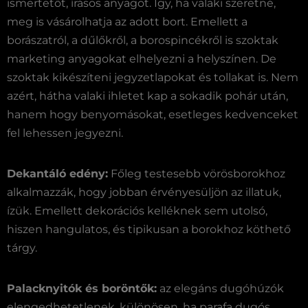
ismertetőt, írásos anyagot. Így, ha valaki szeretné,
meg is vásárolhatja az adott bort. Emellett a
borászatról, a dűlőkről, a borospincékről is szoktak
marketing anyagokat elhelyezni a helyszínen. De
szoktak kikészíteni jegyzetlapokat és tollakat is. Nem
azért, hátha valaki ihletet kap a sokadik pohár után,
hanem hogy benyomásokat, esetleges kedvenceket
fel lehessen jegyezni.
Dekantáló edény:
Főleg testesebb vörösborokhoz
alkalmazzák, hogy jobban érvényesüljön az illatuk,
ízük. Emellett dekorációs kelléknek sem utolsó,
hiszen hangulatos, és tipikusan a borokhoz köthető
tárgy.
Palacknyitók és boröntők:
az elegáns dugóhúzók
elengedhetetlenek, különösen, ha parafa dugós