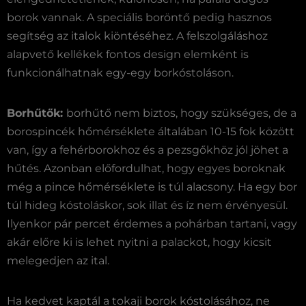
borok vannak. A speciális boröntő pedig hasznos
segítség az italok kiöntéséhez. A felszolgáláshoz
alapvető kellékek fontos design elemként is
funkcionálhatnak egy-egy borkóstoláson.
Borhűtők:
borhűtő nem biztos, hogy szükséges, de a
borospincék hőmérséklete általában 10-15 fok között
van, így a fehérborokhoz és a pezsgőkhöz jól jöhet a
hűtés. Azonban előfordulhat, hogy egyes boroknak
még a pince hőmérséklete is túl alacsony. Ha egy bor
túl hideg kóstoláskor, sok illat és íz nem érvényesül.
Ilyenkor pár percet érdemes a pohárban tartani, vagy
akár előre ki is lehet nyitni a palackot, hogy kicsit
melegedjen az ital.
Ha kedvet kaptál a tokaji borok kóstolásához, ne