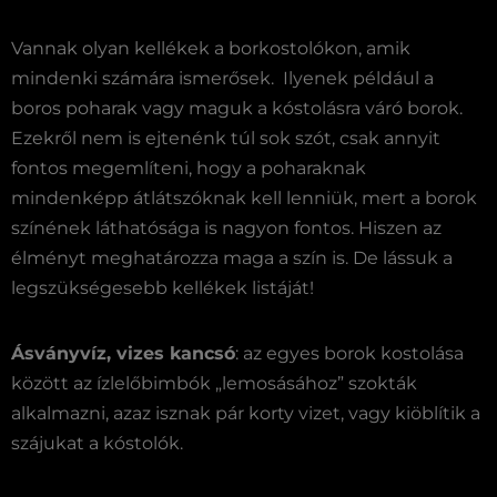
Vannak olyan kellékek a borkostolókon, amik
mindenki számára ismerősek. Ilyenek például a
boros poharak vagy maguk a kóstolásra váró borok.
Ezekről nem is ejtenénk túl sok szót, csak annyit
fontos megemlíteni, hogy a poharaknak
mindenképp átlátszóknak kell lenniük, mert a borok
színének láthatósága is nagyon fontos. Hiszen az
élményt meghatározza maga a szín is. De lássuk a
legszükségesebb kellékek listáját!
Ásványvíz, vizes kancsó
: az egyes borok kostolása
között az ízlelőbimbók „lemosásához” szokták
alkalmazni, azaz isznak pár korty vizet, vagy kiöblítik a
szájukat a kóstolók.