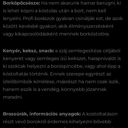
Borköpőcsésze:
Ha nem akarunk hamar berúgni, ki
is lehet köpni a kóstolás után a bort, nem kell
lenyelni. Profi borászok gyakran csinálják ezt, de azok
között kevésbé gyakori, akik élményszerzésként
vagy kikapcsolódásként mennek borkóstolóra.
Kenyér, keksz, snack:
a száj semlegesítése céljából
kenyeret vagy semleges ízű kekszet, harapnivalót is
ki szoktak helyezni a borospincébe, vagy ahol épp a
kóstoltatás történik. Ennek szerepe egyrészt az
ízlelőbimbók kímélése, másrészt ha nem csak iszik,
hanem eszik is a vendég, könnyebb józannak
maradni.
Brossúrák, információs anyagok:
A kostoltatáson
részt vevő borokról érdemes kihelyezni bővebb