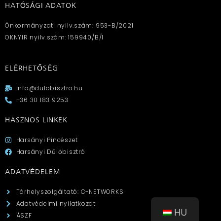
HATÓSÁGI ADATOK
Önkormányzati nyilv.szám: 953-B/2021
OKNYIR nyilv.szám: 159940/B/1
ELÉRHETŐSÉG
info@dulobisztro.hu
+36 30 183 9253
HASZNOS LINKEK
Harsányi Pincészet
Harsányi Dűlőbisztró
ADATVÉDELEM
Tárhelyszolgáltató: C-NETWORKS
Adatvédelmi nyilatkozat
HU
ÁSZF