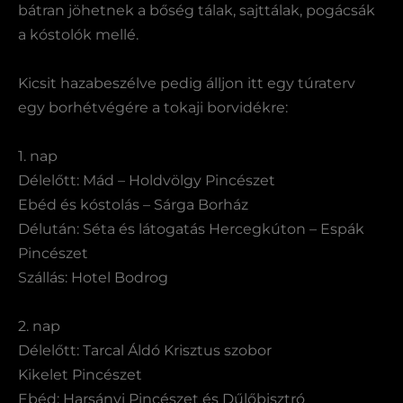
bátran jöhetnek a bőség tálak, sajttálak, pogácsák
a kóstolók mellé.
Kicsit hazabeszélve pedig álljon itt egy túraterv
egy borhétvégére a tokaji borvidékre:
1. nap
Délelőtt: Mád – Holdvölgy Pincészet
Ebéd és kóstolás – Sárga Borház
Délután: Séta és látogatás Hercegkúton – Espák
Pincészet
Szállás: Hotel Bodrog
2. nap
Délelőtt: Tarcal Áldó Krisztus szobor
Kikelet Pincészet
Ebéd: Harsányi Pincészet és Dűlőbisztró