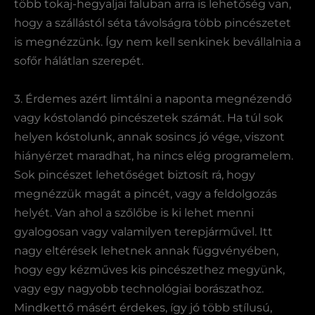
több tokaj-hegyaljai faluban arra is lehetőség van,
hogy a szállástól séta távolságra több pincészetet
is megnézzünk. Így nem kell senkinek bevállalnia a
sofőr hálátlan szerepét.
3. Érdemes azért limtálni a naponta megnézendő
vagy kóstolandó pincészetek számát. Ha túl sok
helyen kóstolunk, annak sosincs jó vége, viszont
hiányérzet maradhat, ha nincs elég programelem.
Sok pincészet lehetőséget biztosít rá, hogy
megnézzük magát a pincét, vagy a feldolgozás
helyét. Van ahol a szőlőbe is ki lehet menni
gyalogosan vagy valamilyen terepjárművel. Itt
nagy eltérések lehetnek annak függvényében,
hogy egy kézműves kis pincészethez megyünk,
vagy egy nagyobb technológiai borászathoz.
Mindkettő másért érdekes, így jó több stílusú,