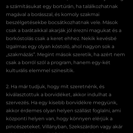
a számításukat egy bortúrán, ha találkozhatnak
magával a borásszal, és komoly szakmai
beszélgetésekbe bocsátkozhatnak vele. Mások
csak a barátaikkal akarják jól érezni magukat és a
borkóstolás csak a keret ehhez. Nekik kevésbé
izgalmas egy olyan kóstoló, ahol nagyon sok a
„szakmázás”. Megint mások szeretik, ha azért nem
csak a borról szól a program, hanem egy-két
kulturális elemmel színesítik.
2. Ha már tudjuk, hogy mit szeretnénk, és
kiválasztottuk a borvidéket, akkor indulhat a
szervezés. Ha egy kisebb borvidékre megyünk,
akkor érdemes olyan helyen szállást foglalni, ami
központi helyen van, hogy könnyen elérjük a
pincészeteket. Villányban, Szekszárdon vagy akár