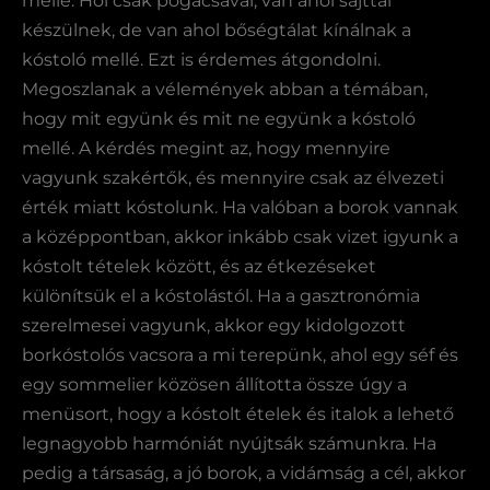
mellé. Hol csak pogácsával, van ahol sajttal
készülnek, de van ahol bőségtálat kínálnak a
kóstoló mellé. Ezt is érdemes átgondolni.
Megoszlanak a vélemények abban a témában,
hogy mit együnk és mit ne együnk a kóstoló
mellé. A kérdés megint az, hogy mennyire
vagyunk szakértők, és mennyire csak az élvezeti
érték miatt kóstolunk. Ha valóban a borok vannak
a középpontban, akkor inkább csak vizet igyunk a
kóstolt tételek között, és az étkezéseket
különítsük el a kóstolástól. Ha a gasztronómia
szerelmesei vagyunk, akkor egy kidolgozott
borkóstolós vacsora a mi terepünk, ahol egy séf és
egy sommelier közösen állította össze úgy a
menüsort, hogy a kóstolt ételek és italok a lehető
legnagyobb harmóniát nyújtsák számunkra. Ha
pedig a társaság, a jó borok, a vidámság a cél, akkor