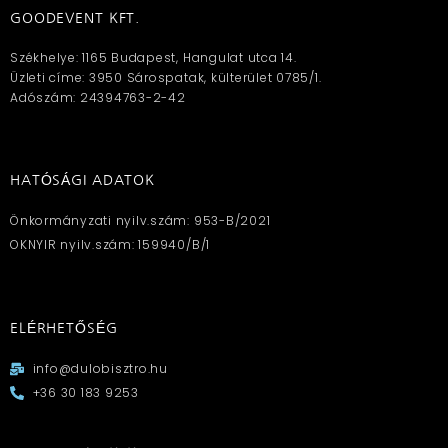
GOODEVENT KFT.
Székhelye: 1165 Budapest, Hangulat utca 14.
Üzleti címe: 3950 Sárospatak, külterület 0785/1.
Adószám: 24394763-2-42
HATÓSÁGI ADATOK
Önkormányzati nyilv.szám: 953-B/2021
OKNYIR nyilv.szám: 159940/B/1
ELÉRHETŐSÉG
info@dulobisztro.hu
+36 30 183 9253