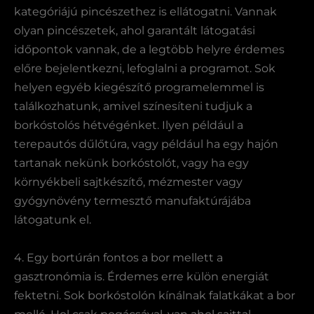
kategóriájú pincészethez is ellátogatni. Vannak
olyan pincészetek, ahol garantált látogatási
időpontok vannak, de a legtöbb helyre érdemes
előre bejelentkezni, lefoglalni a programot. Sok
helyen egyéb kiegészítő programelemmel is
találkozhatunk, amivel színesíteni tudjuk a
borkóstolós hétvégénket. Ilyen például a
terepautós dűlőtúra, vagy például ha egy hajón
tartanak nekünk borkóstolót, vagy ha egy
környékbeli sajtkészítő, mézmester vagy
gyógynövény termesztő manufaktúrájába
látogatunk el.
4. Egy bortúrán fontos a bor mellett a
gasztronómia is. Érdemes erre külön energiát
fektetni. Sok borkóstolón kínálnak falatkákat a bor