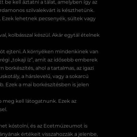
t be kell áztatni a tálat, amelyben így az
rdamonos szilvalekvárt is készthetünk.
. Ezek lehetnek pecsenyék, sültek vagy
al, kolbásszal készül. Akár egytál ételnek
szót ejteni. A környéken mindenkinek van
égi „tokaji íz”, amit az idősebb emberek
orkészítés, ahol a tartalmas, az igazi
otály, a hárslevelű, vagy a sokarcú
tb. Ezek a mai borkészítésben is jelen
 meg kell látogatnunk. Ezek az
el.
het kóstolni, és az Ecetmúzeumot is
yának értékeit visszahozzák a jelenbe,