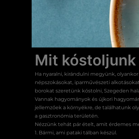
Mit kóstoljun
Ha nyaralni, kirándulni megyünk, olyankor
népszokásokat, iparművészeti alkotásokat
borokat szeretünk kóstolni, Szegeden hal
Vannak hagyományok és újkori hagyomány
jellemzőek a környékre, de találhatunk ol
a gasztronómia területén.
Nézzünk tehát pár ételt, amit érdemes me
1. Bármi, ami pataki tálban készül.