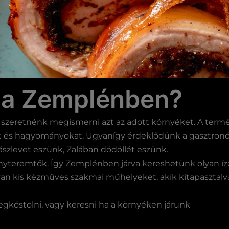
k a Zemplénben?
 szeretnénk megismerni azt az adott környéket. A termés
 és hagyományokat. Ugyanígy érdeklődünk a gasztronómi
ászlevet eszünk, Zalában dödöllét eszünk.
teremtők. Így Zemplénben járva kereshetünk olyan íz
yan kis kézműves szakmai műhelyeket, akik kitapasztalv
gkóstolni, vagy keresni ha a környéken járunk