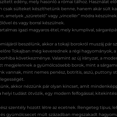
szített edény, mely hasonló a római tálhoz. Használat előt
m csak sülteket készíthetünk benne, hanem akár sült ka
n, amelyek „szüretelő” vagy „vincellér” módra készülnek
őlővel és vagy borral készülnek.
rtalmas igazi magyaros étel, mely krumplival, sárgarépáv
iájáról beszélünk, akkor a tokaji borokról muszáj pár 
Egyelőre Tokajban még keverednek a régi hagyományok, a r
rhiba következménye. Valamint az új irányzat, a modern b
t megjelennek a gyümölcsösebb borok, mint a sárgamusk
óink vannak, mint nemes penész, botritis, aszú, puttony s
nlegességét.
nk, akkor nézzünk pár olyan kincset, amit mindenképp
 helyi tudást ötvözik, egy modern felfogással, kitekintéss
sz szentély hozott létre az ecetnek. Rengeteg típus, le
or és gyümölcsecet múlt században megszakadt hagyomán