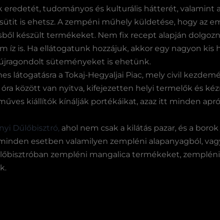
eredetét, tudományos és kulturális hátterét, valamint az
ol sütit is ehetsz. A zempéni műhely küldetése, hogy az 
ől készült termékeket. Nem fix recept alapján dolgoznak
m íz is. Ha ellátogatunk hozzájuk, akkor egy nagyon kis 
 újragondolt süteményeket is ehetünk.
s látogatásra a Tokaj-Hegyaljai Piac, mely civil kezdemé
ra között van nyitva, kifejezetten helyi termelők és k
űves kiállítók kínálják portékáikat, azaz itt minden apr
yi Dűlőbisztró,
ahol nem csak a kilátás pazar, és a borok
minden esetben valamilyen zempléni alapanyagból, vag
űlőbisztróban zempléni mangalica termékeket, zempléni 
k.