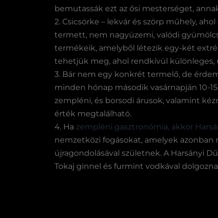
bemutassák ezt az ősi mesterséget, annak 
2. Csicsörke – lekvár és szörp műhely, ah
termett, nem nagyüzemi, valódi gyümölcsb
termékeik, amelyből létezik egy-két extré
tehetjük meg, ahol rendkívül különleges,
3. Bár nem egy konkrét termelő, de érdeme
minden hónap második vasárnapján 10-15 ó
zempléni, és borsodi árusok, valamint kézm
érték megtalálható.
4. Ha
zempléni gasztronómia, akkor Harsán
nemzetközi fogásokat, amelyek azonban 
újragondolásával születnek. A Harsányi D
Tokaj ginnel és furmint vodkával dolgozna