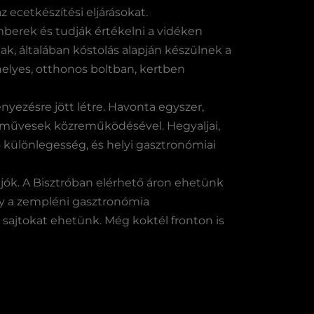
 ecetkészítési eljárásokat.
emberek és tudják értékelni a vidéken
, általában kóstolás alapján készülnek a
helyes, otthonos boltban, kertben
nyezésre jött létre. Havonta egyszer,
ézművesek közreműködésével. Hegyaljai,
ó különlegesség, és helyi gasztronómiai
 jók. A Bisztróban elérhető áron ehetünk
y a zempléni gasztronómia
sajtokat ehetünk. Még koktél fronton is