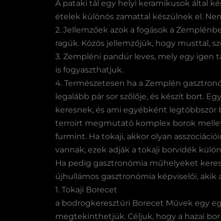
A pataki tál egy helyi keramikusok által ké
ételek különös zamattal készülnek el. Ne
2. Jellemzőek azok a fogások a Zemplénbe
ragúk. Közös jellemzőjük, hogy musttal, sz
3. Zempléni pandúr leves, mely egy igen ta
is fogyaszthatjuk.
4. Természetesen ha a Zemplén gasztronóm
legalább pár sor szőlője, és készít bort. 
keresnek, és ami egyébként legtöbbször bo
terroirt megmutató komplex borok mellet
furmint. Ha tokaji, akkor olyan asszociáci
vannak, ezek adják a tokaji borvidék külö
Ha pedig gasztronómia műhelyeket keresü
újhullámos gasztronómia képviselői, akik a
1. Tokaji Borecet
a bodrogkeresztúri Borecet Művek egy egé
megtekinthetjük. Céljuk, hogy a hazai b