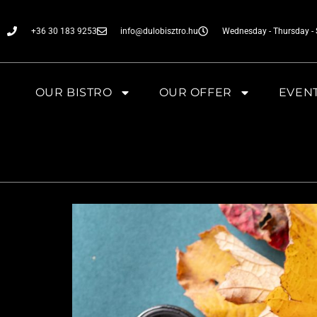
+36 30 183 9253
info@dulobisztro.hu
Wednesday - Thursday - S
OUR BISTRO
OUR OFFER
EVEN