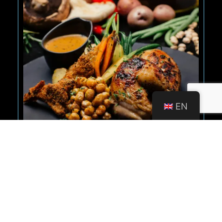
EN
KÉTSZEMÉLYES SÜLTES
TÁL
Szezámmagos csirkemell csíkok
Rántott sertés borda
Sajttal sonkával töltött karaj
Mustármagos roston tarja
Rántott sajt