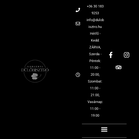
+36 30 183
9253
info@dulob
isztro.hu
Hétfő -
Kedd:
ZÁRVA,
Szerda -
Péntek:
11:00 -
20:00,
Szombat:
11:00 -
21:00,
Vasárnap:
11:00 -
19:00
OUR BISTRO
OUR OFFER
WINE TASTING
TEAM BUILDING
HARSÁNYI WINERY