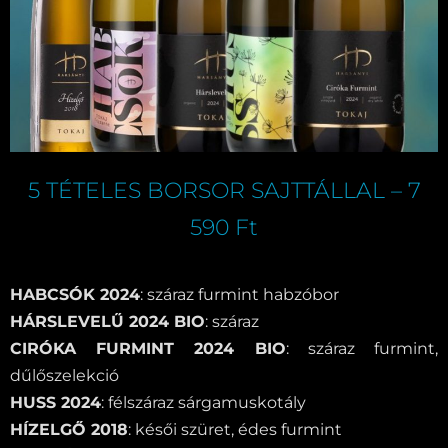
5 TÉTELES BORSOR SAJTTÁLLAL – 7
590 Ft
HABCSÓK 2024
: száraz furmint habzóbor
HÁRSLEVELŰ 2024 BIO
: száraz
CIRÓKA FURMINT 2024 BIO
: száraz furmint,
dűlőszelekció
HUSS 2024
: félszáraz sárgamuskotály
HÍZELGŐ 2018
: késői szüret, édes furmint