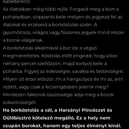
karakteréről.
Az illatokban még több rejlik. Forgasd meg a bort a
poharadban, szippants bele mélyen és jegyezd fel az
illatokat és érzéseid a borkóstolás során. A
gyümölcsös, virágos vagy fűszeres jegyek mind részei
a borok világának.
A borkóstolás alkalmával a bor íze a végső
megmérettetés. Kóstolás előtt engedd, hogy a bor
néhány percet szellőzzön, majd kortyolj bele a
pohárba. Figyelj az édességre, savakra és testességre.
Milyen ízt érzel először, mi a hangsúlyos és mi az, ami
rejtett, vagy csak a lecsengésben jelenik meg?
Mindezen faktorok összessége adja meg a borok
sokszínűségét.
Ha borkóstolás a cél, a Harsányi Pincészet és
Dűlőbisztró kötelező megálló. Ez a hely nem
csupán borokat, hanem egy teljes élményt kínál.