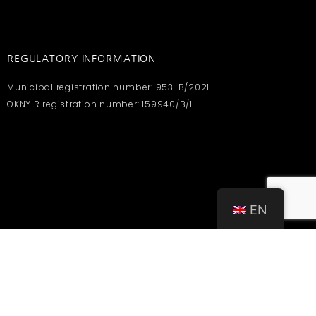
REGULATORY INFORMATION
Municipal registration number: 953-B/2021
OKNYIR registration number: 159940/B/1
EN
CONTACT
info@dulobisztro.hu
+36 30 183 9253