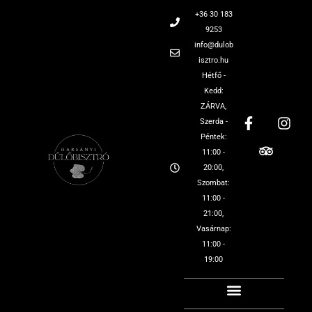
+36 30 183
9253
info@dulob
isztro.hu
Hétfő -
Kedd:
ZÁRVA,
Szerda -
Péntek:
11:00 -
20:00,
Szombat:
11:00 -
21:00,
Vasárnap:
11:00 -
19:00
OUR BISTRO
OUR OFFER
WINE TASTING
TEAM BUILDING
HARSÁNYI WINERY