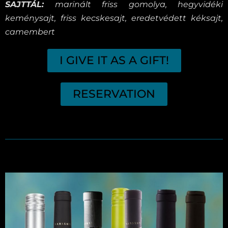
SAJTTÁL:
marinált friss gomolya, hegyvidéki
keménysajt, friss kecskesajt, eredetvédett kéksajt,
camembert
I GIVE IT AS A GIFT!
RESERVATION