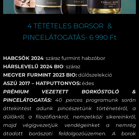
4 TÉTÉTELES BORSOR &
PINCELÁTOGATÁS- 6 990 Ft
HABCSÓK 2024
: száraz furmint habzóbor
HÁRSLEVELŰ 2024 BIO
: száraz
MEGYER FURMINT 2023 BIO:
dűlőszelekció
ASZÚ 2017 – HATPUTTONYOS:
édes
PRÉMIUM VEZETETT BORKÓSTOLÓ &
PINCELÁTOGATÁS:
40 perces programunk során
áttekintést adunk pincészetünk történetéről, a
dűlőkről, a filozófiánkról, nemzetközi sikereinkről,
majd végigvezetjük vendégeinket a nemrég
átadott borászati feldolgozóüzemen. A borok