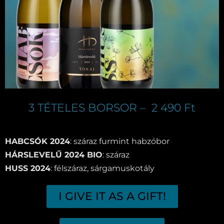
3 TÉTELES BORSOR – 2 490 Ft
HABCSÓK 2024
: száraz furmint habzóbor
HÁRSLEVELŰ 2024 BIO
: száraz
HUSS 2024
: félszáraz, sárgamuskotály
I GIVE IT AS A GIFT!