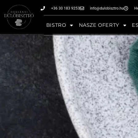
+36 30 183 9253
info@dulobisztro.hu
Hé
BISTRO
NASZE OFERTY
E