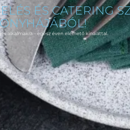
ELÉS ÉS CATERING S
KONYHÁJÁBÓL!
s alkalmakra – egész éven elérhető kínálattal.