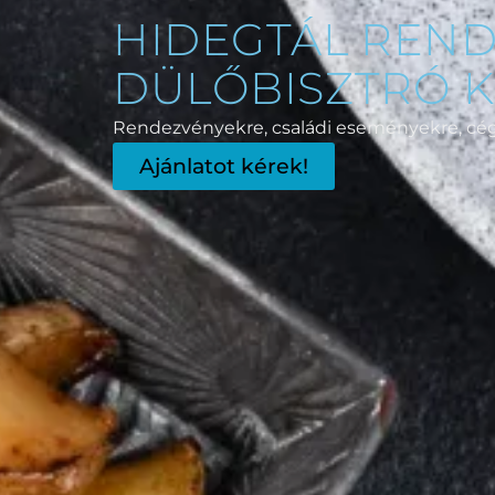
HIDEGTÁL REND
DÜLŐBISZTRÓ 
Rendezvényekre, családi eseményekre, cége
Ajánlatot kérek!