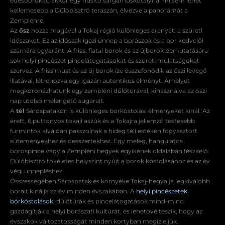
édesborokat, akkor egy hűsítő sárgamuskotálynál mi sem lehet
kellemesebb a Dűlőbisztró teraszán, élvezve a panorámát a
Zemplénre.
Az
ősz
hozza magával a Tokaj régió különleges aranyát: a szüreti
időszakot. Ez az időszak igazi ünnep a borászok és a bor kedvelői
számára egyaránt. A friss, fiatal borok és az újborok bemutatására
sok helyi pincészet pincelátogatásokat és szüreti mulatságokat
szervez. A friss must és az új borok íze összefonódik az őszi levegő
illatával, létrehozva egy igazán autentikus élményt. Amelyet
megkoronázhatunk egy zempléni dűlőtúrával, kihasználva az őszi
nap utolsó melengető sugarait.
A
tél
Sárospatakon is különleges borkóstolási élményeket kínál. Az
érett, 6 puttonyos tokaji aszúk és a Tokajra jellemző testesebb
furmintok kiválóan passzolnak a hideg téli estéken fogyasztott
süteményekhez és desszertekhez. Egy meleg, hangulatos
borospince vagy a Zempléni hegyek egyikének oldalában fészkelő
Dűlőbisztró tökéletes helyszínt nyújt a borok kóstolásához és az év
végi ünnepléshez.
Összességében Sárospatak és környéke Tokaj-hegyalja legkiválóbb
borait kínálja az év minden évszakában. A
helyi pincészetek,
bórkóstolások
, dűlőtúrák és pincelátogatások mind-mind
gazdagítják a helyi borászati kultúrát, és lehetővé teszik, hogy az
évszakok változatosságát minden kortyban megízleljük.