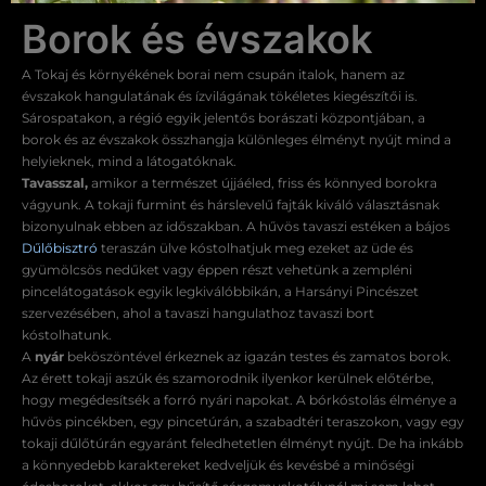
Borok és évszakok
A Tokaj és környékének borai nem csupán italok, hanem az
évszakok hangulatának és ízvilágának tökéletes kiegészítői is.
Sárospatakon, a régió egyik jelentős borászati központjában, a
borok és az évszakok összhangja különleges élményt nyújt mind a
helyieknek, mind a látogatóknak.
Tavasszal,
amikor a természet újjáéled, friss és könnyed borokra
vágyunk. A tokaji furmint és hárslevelű fajták kiváló választásnak
bizonyulnak ebben az időszakban. A hűvös tavaszi estéken a bájos
Dűlőbisztró
teraszán ülve kóstolhatjuk meg ezeket az üde és
gyümölcsös nedűket vagy éppen részt vehetünk a zempléni
pincelátogatások egyik legkiválóbbikán, a Harsányi Pincészet
szervezésében, ahol a tavaszi hangulathoz tavaszi bort
kóstolhatunk.
A
nyár
beköszöntével érkeznek az igazán testes és zamatos borok.
Az érett tokaji aszúk és szamorodnik ilyenkor kerülnek előtérbe,
hogy megédesítsék a forró nyári napokat. A bórkóstolás élménye a
hűvös pincékben, egy pincetúrán, a szabadtéri teraszokon, vagy egy
tokaji dűlőtúrán egyaránt feledhetetlen élményt nyújt. De ha inkább
a könnyedebb karaktereket kedveljük és kevésbé a minőségi